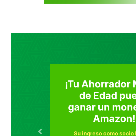
Sorteo 75 añ
¡Participa y gana
Previous
Acumula folios de participación p