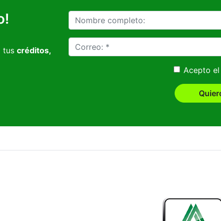
o!
 tus
créditos,
Acepto e