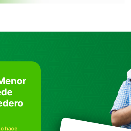
os CPM
!
ara ganar un