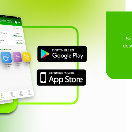
Sá
desc