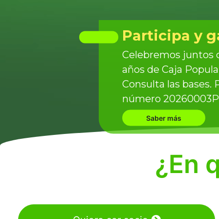
Participa y g
Celebremos juntos c
años de Caja Popula
Consulta las bases
número 20260003P
Saber más
¿En 