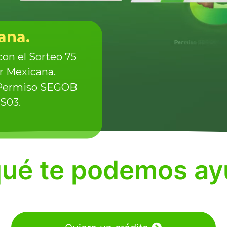
ana.
on el Sorteo 75
r Mexicana.
. Permiso SEGOB
S03.
qué te podemos ay